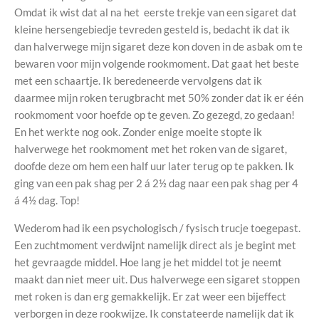
Omdat ik wist dat al na het eerste trekje van een sigaret dat
kleine hersengebiedje tevreden gesteld is, bedacht ik dat ik
dan halverwege mijn sigaret deze kon doven in de asbak om te
bewaren voor mijn volgende rookmoment. Dat gaat het beste
met een schaartje. Ik beredeneerde vervolgens dat ik
daarmee mijn roken terugbracht met 50% zonder dat ik er één
rookmoment voor hoefde op te geven. Zo gezegd, zo gedaan!
En het werkte nog ook. Zonder enige moeite stopte ik
halverwege het rookmoment met het roken van de sigaret,
doofde deze om hem een half uur later terug op te pakken. Ik
ging van een pak shag per 2 á 2½ dag naar een pak shag per 4
á 4½ dag. Top!
Wederom had ik een psychologisch / fysisch trucje toegepast.
Een zuchtmoment verdwijnt namelijk direct als je begint met
het gevraagde middel. Hoe lang je het middel tot je neemt
maakt dan niet meer uit. Dus halverwege een sigaret stoppen
met roken is dan erg gemakkelijk. Er zat weer een bijeffect
verborgen in deze rookwijze. Ik constateerde namelijk dat ik