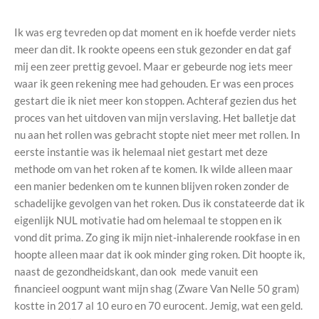
Ik was erg tevreden op dat moment en ik hoefde verder niets
meer dan dit. Ik rookte opeens een stuk gezonder en dat gaf
mij een zeer prettig gevoel. Maar er gebeurde nog iets meer
waar ik geen rekening mee had gehouden. Er was een proces
gestart die ik niet meer kon stoppen. Achteraf gezien dus het
proces van het uitdoven van mijn verslaving. Het balletje dat
nu aan het rollen was gebracht stopte niet meer met rollen. In
eerste instantie was ik helemaal niet gestart met deze
methode om van het roken af te komen. Ik wilde alleen maar
een manier bedenken om te kunnen blijven roken zonder de
schadelijke gevolgen van het roken. Dus ik constateerde dat ik
eigenlijk NUL motivatie had om helemaal te stoppen en ik
vond dit prima. Zo ging ik mijn niet-inhalerende rookfase in en
hoopte alleen maar dat ik ook minder ging roken. Dit hoopte ik,
naast de gezondheidskant, dan ook mede vanuit een
financieel oogpunt want mijn shag (Zware Van Nelle 50 gram)
kostte in 2017 al 10 euro en 70 eurocent. Jemig, wat een geld.