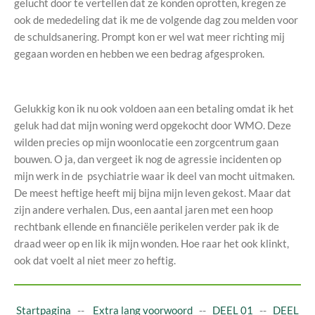
gelucht door te vertellen dat ze konden oprotten, kregen ze
ook de mededeling dat ik me de volgende dag zou melden voor
de schuldsanering. Prompt kon er wel wat meer richting mij
gegaan worden en hebben we een bedrag afgesproken.
Gelukkig kon ik nu ook voldoen aan een betaling omdat ik het
geluk had dat mijn woning werd opgekocht door WMO. Deze
wilden precies op mijn woonlocatie een zorgcentrum gaan
bouwen. O ja, dan vergeet ik nog de agressie incidenten op
mijn werk in de psychiatrie waar ik deel van mocht uitmaken.
De meest heftige heeft mij bijna mijn leven gekost. Maar dat
zijn andere verhalen. Dus, een aantal jaren met een hoop
rechtbank ellende en financiële perikelen verder pak ik de
draad weer op en lik ik mijn wonden. Hoe raar het ook klinkt,
ook dat voelt al niet meer zo heftig.
Startpagina
--
Extra lang voorwoord
--
DEEL 01
--
DEEL