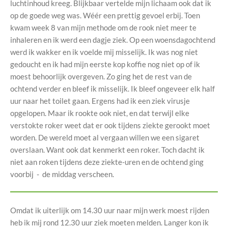
luchtinhoud kreeg. Blijkbaar vertelde mijn lichaam ook dat ik
op de goede weg was. Wéér een prettig gevoel erbij. Toen
kwam week 8 van mijn methode om de rook niet meer te
inhaleren en ik werd een dagje ziek. Op een woensdagochtend
werd ik wakker en ik voelde mij misselijk. Ik was nog niet
gedoucht en ik had mijn eerste kop koffie nog niet op of ik
moest behoorlijk overgeven. Zo ging het de rest van de
ochtend verder en bleef ik misselijk. Ik bleef ongeveer elk half
uur naar het toilet gaan. Ergens had ik een ziek virusje
opgelopen. Maar ik rookte ook niet, en dat terwijl elke
verstokte roker weet dat er ook tijdens ziekte gerookt moet
worden. De wereld moet al vergaan willen we een sigaret
overslaan. Want ook dat kenmerkt een roker. Toch dacht ik
niet aan roken tijdens deze ziekte-uren en de ochtend ging
voorbij - de middag verscheen.
Omdat ik uiterlijk om 14.30 uur naar mijn werk moest rijden
heb ik mij rond 12.30 uur ziek moeten melden. Langer kon ik