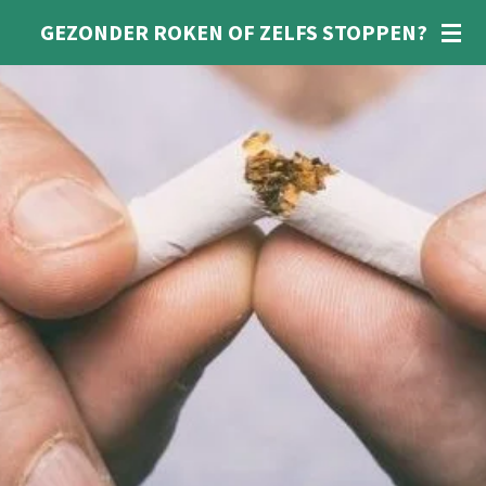
Ga
GEZONDER ROKEN OF ZELFS STOPPEN?
direct
naar
de
hoofdinhoud