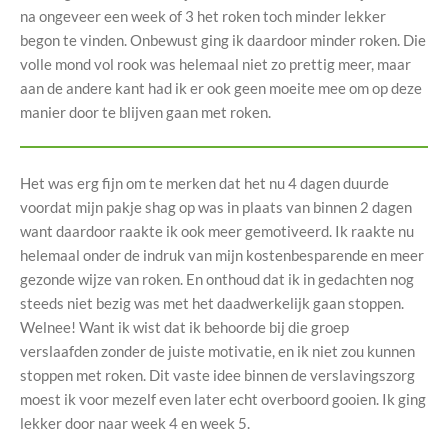
na ongeveer een week of 3 het roken toch minder lekker
begon te vinden. Onbewust ging ik daardoor minder roken. Die
volle mond vol rook was helemaal niet zo prettig meer, maar
aan de andere kant had ik er ook geen moeite mee om op deze
manier door te blijven gaan met roken.
Het was erg fijn om te merken dat het nu 4 dagen duurde
voordat mijn pakje shag op was in plaats van binnen 2 dagen
want daardoor raakte ik ook meer gemotiveerd. Ik raakte nu
helemaal onder de indruk van mijn kostenbesparende en meer
gezonde wijze van roken. En onthoud dat ik in gedachten nog
steeds niet bezig was met het daadwerkelijk gaan stoppen.
Welnee! Want ik wist dat ik behoorde bij die groep
verslaafden zonder de juiste motivatie, en ik niet zou kunnen
stoppen met roken. Dit vaste idee binnen de verslavingszorg
moest ik voor mezelf even later echt overboord gooien. Ik ging
lekker door naar week 4 en week 5.